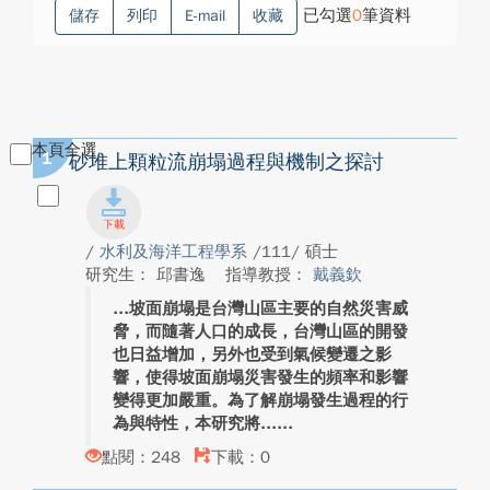
已勾選
0
筆資料
儲存
列印
E-mail
收藏
本頁全選
1
砂堆上顆粒流崩塌過程與機制之探討
/
水利及海洋工程學系
/111/ 碩士
研究生： 邱書逸
指導教授：
戴義欽
坡面崩塌是台灣山區主要的自然災害威
脅，而隨著人口的成長，台灣山區的開發
也日益增加，另外也受到氣候變遷之影
響，使得坡面崩塌災害發生的頻率和影響
變得更加嚴重。為了解崩塌發生過程的行
為與特性，本研究將...
點閱：248
下載：0