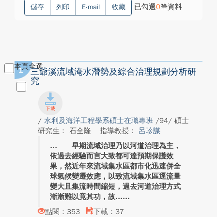
已勾選
0
筆資料
儲存
列印
E-mail
收藏
本頁全選
1
三爺溪流域淹水潛勢及綜合治理規劃分析研
究
/
水利及海洋工程學系碩士在職專班
/94/ 碩士
研究生： 石全隆
指導教授：
呂珍謀
早期流域治理乃以河道治理為主，
依過去經驗而言大致都可達預期保護效
果，然近年來流域集水區都市化迅速併全
球氣候變遷效應，以致流域集水區逕流量
變大且集流時間縮短，過去河道治理方式
漸漸難以竟其功，故...
點閱：353
下載：37