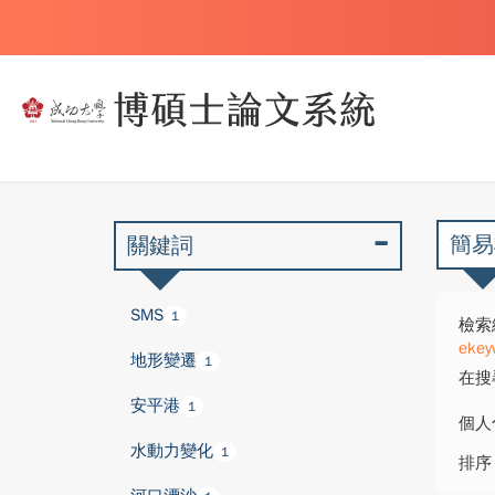
簡易
關鍵詞
SMS
1
檢索
ekey
地形變遷
1
在搜
安平港
1
個人
水動力變化
1
排序