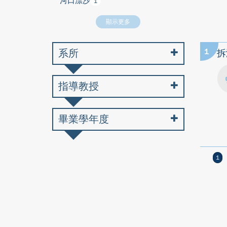
河口漂沙
1
顯示更多
系所
1
拆
指導教授
畢業學年度
1