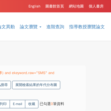
English
圖書館首頁
網站地圖
個人書房
論文異動
論文瀏覽
進階查詢
指導教授瀏覽論文
精準) and ekeyword.raw="SMS" and
搜尋
展開檢索結果的年代分布圖
已勾選
0
筆資料
列印
E-mail
收藏