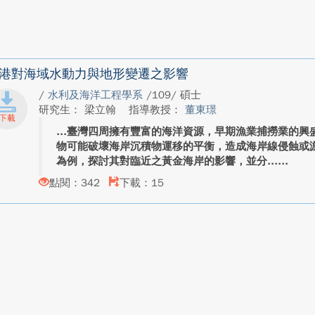
港對海域水動力與地形變遷之影響
/
水利及海洋工程學系
/109/ 碩士
研究生： 梁立翰
指導教授：
董東璟
臺灣四周擁有豐富的海洋資源，早期漁業捕撈業的興
物可能破壞海岸沉積物運移的平衡，造成海岸線侵蝕或
為例，探討其對臨近之黃金海岸的影響，並分...
點閱：342
下載：15