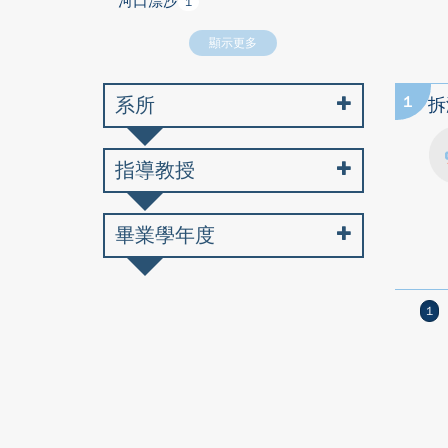
河口漂沙
1
顯示更多
系所
1
拆
指導教授
畢業學年度
1