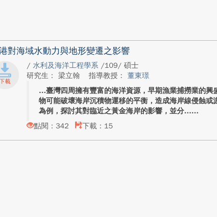
港對海域水動力與地形變遷之影響
/
水利及海洋工程學系
/109/ 碩士
研究生： 梁立翰
指導教授：
董東璟
臺灣四周擁有豐富的海洋資源，早期漁業捕撈業的興
物可能破壞海岸沉積物運移的平衡，造成海岸線侵蝕或
為例，探討其對臨近之黃金海岸的影響，並分...
點閱：342
下載：15