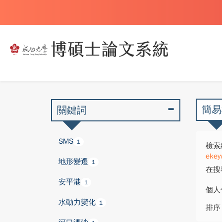
簡易
關鍵詞
SMS
1
檢索
ekey
地形變遷
1
在搜
安平港
1
個人
水動力變化
1
排序