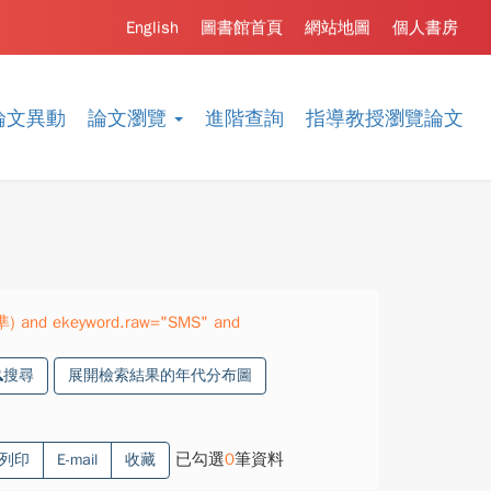
English
圖書館首頁
網站地圖
個人書房
論文異動
論文瀏覽
進階查詢
指導教授瀏覽論文
精準) and ekeyword.raw="SMS" and
搜尋
展開檢索結果的年代分布圖
已勾選
0
筆資料
列印
E-mail
收藏