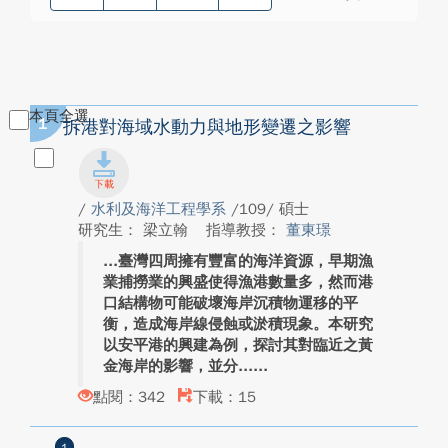
本頁全選
1
拆港對海域水動力與地形變遷之影響
/
水利及海洋工程學系
/109/ 碩士
研究生： 梁立翰
指導教授：
董東璟
臺灣四周擁有豐富的海洋資源，早期漁
業捕撈業的興盛使得漁港數量多，然而港
口結構物可能破壞海岸沉積物運移的平
衡，造成海岸線侵蝕或淤積現象。本研究
以安平港的興建為例，探討其對臨近之黃
金海岸的影響，並分...
點閱：342
下載：15