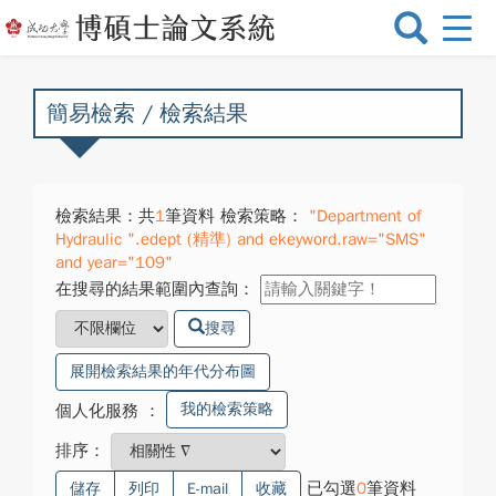
選
單
切
換
簡易檢索 / 檢索結果
檢索結果：共
1
筆資料 檢索策略：
"Department of
Hydraulic ".edept (精準) and ekeyword.raw="SMS"
and year="109"
在搜尋的結果範圍內查詢：
搜尋
展開檢索結果的年代分布圖
我的檢索策略
個人化服務
：
排序：
已勾選
0
筆資料
儲存
列印
E-mail
收藏