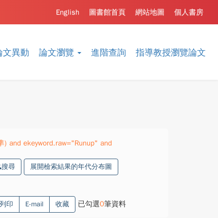
English
圖書館首頁
網站地圖
個人書房
論文異動
論文瀏覽
進階查詢
指導教授瀏覽論文
精準) and ekeyword.raw="Runup" and
搜尋
展開檢索結果的年代分布圖
已勾選
0
筆資料
列印
E-mail
收藏