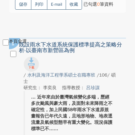
已勾選
0
筆資料
儲存
列印
E-mail
收藏
本頁全選
1
既設雨水下水道系統保護標準提高之策略分
析-以臺南市新營區為例
/
水利及海洋工程學系碩士在職專班
/106/ 碩
士
研究生： 李奕良
指導教授：
呂珍謀
近年來由於臺灣氣候變化多端，歷經
多次颱風與豪大雨，及面對未來降雨之不
確定性，加上民國58年雨水下水道原規
畫報告已年代久遠，且地形地物、地表逕
流量及氣候型態早有重大變化。現況保護
標準已不...