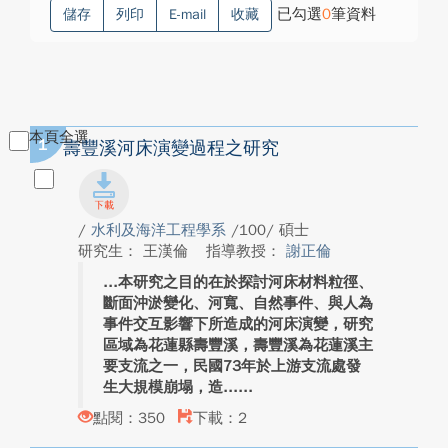
已勾選
0
筆資料
儲存
列印
E-mail
收藏
本頁全選
1
壽豐溪河床演變過程之研究
/
水利及海洋工程學系
/100/ 碩士
研究生： 王漢倫
指導教授：
謝正倫
本研究之目的在於探討河床材料粒徑、
斷面沖淤變化、河寬、自然事件、與人為
事件交互影響下所造成的河床演變，研究
區域為花蓮縣壽豐溪，壽豐溪為花蓮溪主
要支流之一，民國73年於上游支流處發
生大規模崩塌，造...
點閱：350
下載：2