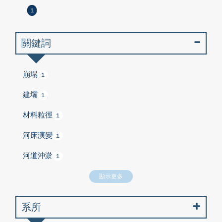
1
關鍵詞
崩塌
1
建壩
1
材料粒徑
1
河床演變
1
河道沖淤
1
顯示更多
系所