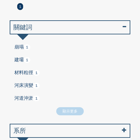
1
關鍵詞
崩塌
1
建壩
1
材料粒徑
1
河床演變
1
河道沖淤
1
顯示更多
系所