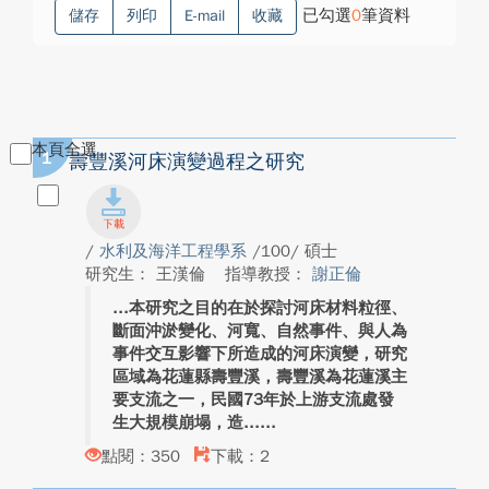
已勾選
0
筆資料
儲存
列印
E-mail
收藏
本頁全選
1
壽豐溪河床演變過程之研究
/
水利及海洋工程學系
/100/ 碩士
研究生： 王漢倫
指導教授：
謝正倫
本研究之目的在於探討河床材料粒徑、
斷面沖淤變化、河寬、自然事件、與人為
事件交互影響下所造成的河床演變，研究
區域為花蓮縣壽豐溪，壽豐溪為花蓮溪主
要支流之一，民國73年於上游支流處發
生大規模崩塌，造...
點閱：350
下載：2