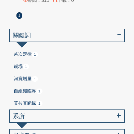
點閱：311
下載：0
1
關鍵詞
冪次定律
1
崩塌
1
河寬增量
1
自組織臨界
1
莫拉克颱風
1
系所