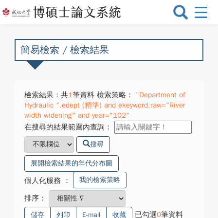
選
單
切
換
簡易檢索 / 檢索結果
檢索結果：共
1
筆資料 檢索策略：
"Department of
Hydraulic ".edept (精準) and ekeyword.raw="River
width widening" and year="102"
在搜尋的結果範圍內查詢：
搜尋
展開檢索結果的年代分布圖
我的檢索策略
個人化服務
：
排序：
已勾選
0
筆資料
儲存
列印
E-mail
收藏