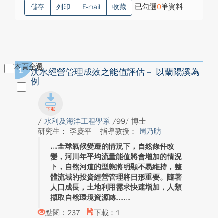
已勾選
0
筆資料
儲存
列印
E-mail
收藏
本頁全選
1
洪水經營管理成效之能值評估－ 以蘭陽溪為
例
/
水利及海洋工程學系
/99/ 博士
研究生： 李慶平
指導教授：
周乃昉
全球氣候變遷的情況下，自然條件改
變，河川年平均流量能值將會增加的情況
下，自然河道的型態將明顯不易維持，整
體流域的投資經營管理將日形重要。隨著
人口成長，土地利用需求快速增加，人類
擷取自然環境資源轉...
點閱：237
下載：1