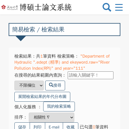
選
單
切
換
簡易檢索 / 檢索結果
檢索結果：共
1
筆資料 檢索策略：
"Department of
Hydraulic ".edept (精準) and ekeyword.raw="River
Pollution Index(RPI)" and year="111"
在搜尋的結果範圍內查詢：
搜尋
展開檢索結果的年代分布圖
我的檢索策略
個人化服務
：
排序：
已勾選
0
筆資料
儲存
列印
E-mail
收藏