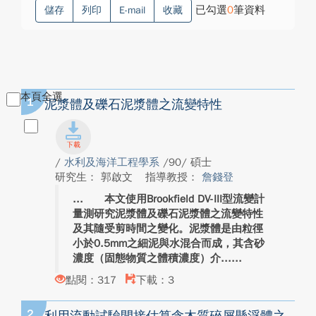
已勾選
0
筆資料
儲存
列印
E-mail
收藏
本頁全選
1
泥漿體及礫石泥漿體之流變特性
/
水利及海洋工程學系
/90/ 碩士
研究生： 郭啟文
指導教授：
詹錢登
本文使用Brookfield DV-III型流變計
量測研究泥漿體及礫石泥漿體之流變特性
及其隨受剪時間之變化。泥漿體是由粒徑
小於0.5mm之細泥與水混合而成，其含砂
濃度（固態物質之體積濃度）介...
點閱：317
下載：3
2