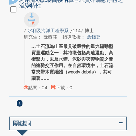
利用流動試驗間接估算含木質碎屑懸浮體之
流變特性
/
水利及海洋工程學系
/114/ 博士
研究生： 阮黎莊
指導教授：
詹錢登
土石流為山區最具破壞性的重力驅動型
質量運動之一，其特徵包括高速運動、高
衝擊力，以及水體、泥砂與夾帶物質之間
的複雜交互作用。在自然環境中，土石流
常夾帶木質殘體（woody debris），其可
顯著...
點閱：24
下載：0
1
關鍵詞