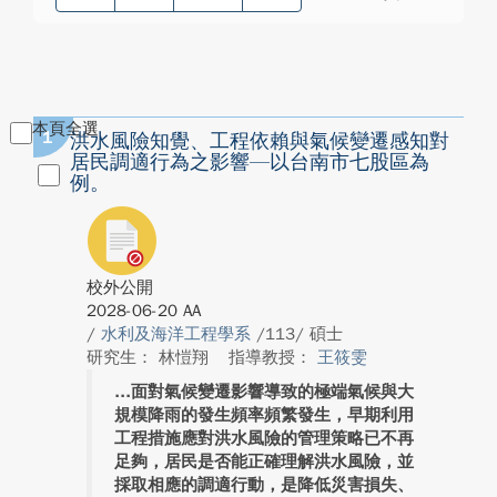
本頁全選
1
洪水風險知覺、工程依賴與氣候變遷感知對
居民調適行為之影響—以台南市七股區為
例。
校外公開
2028-06-20 AA
/
水利及海洋工程學系
/113/ 碩士
研究生： 林愷翔
指導教授：
王筱雯
面對氣候變遷影響導致的極端氣候與大
規模降雨的發生頻率頻繁發生，早期利用
工程措施應對洪水風險的管理策略已不再
足夠，居民是否能正確理解洪水風險，並
採取相應的調適行動，是降低災害損失、