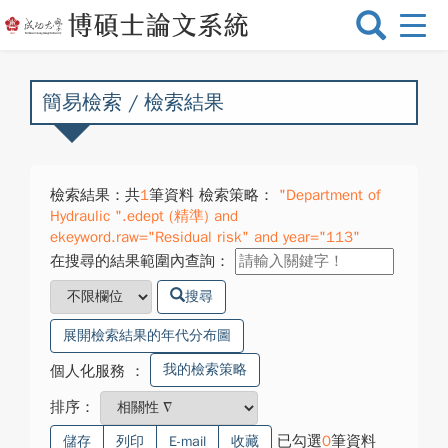
選
單
切
換
簡易檢索 / 檢索結果
檢索結果：共
1
筆資料 檢索策略：
"Department of
Hydraulic ".edept (精準) and
ekeyword.raw="Residual risk" and year="113"
在搜尋的結果範圍內查詢：
搜尋
展開檢索結果的年代分布圖
我的檢索策略
個人化服務
：
排序：
已勾選
0
筆資料
儲存
列印
E-mail
收藏