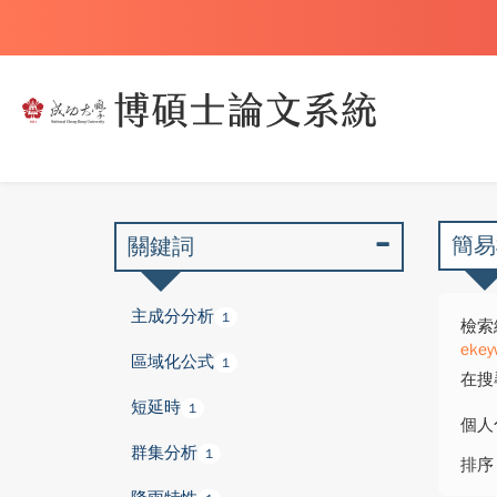
簡易
關鍵詞
主成分分析
1
檢索
ekeyw
區域化公式
1
在搜
短延時
1
個人
群集分析
1
排序