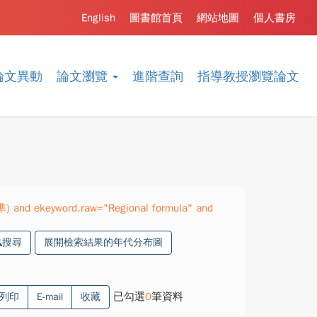
English
圖書館首頁
網站地圖
個人書房
論文異動
論文瀏覽
進階查詢
指導教授瀏覽論文
準) and ekeyword.raw="Regional formula" and
搜尋
展開檢索結果的年代分布圖
已勾選
0
筆資料
列印
E-mail
收藏