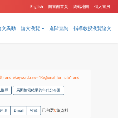
English
圖書館首頁
網站地圖
個人書房
論文異動
論文瀏覽
進階查詢
指導教授瀏覽論文
準) and ekeyword.raw="Regional formula" and
搜尋
展開檢索結果的年代分布圖
已勾選
0
筆資料
列印
E-mail
收藏