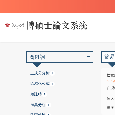
簡易
關鍵詞
主成分分析
1
檢索
ekey
區域化公式
1
在搜
短延時
1
個人
群集分析
1
排序