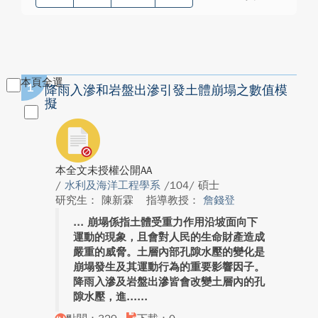
本頁全選
1
降雨入滲和岩盤出滲引發土體崩塌之數值模
擬
本全文未授權公開AA
/
水利及海洋工程學系
/104/ 碩士
研究生： 陳新霖
指導教授：
詹錢登
崩塌係指土體受重力作用沿坡面向下
運動的現象，且會對人民的生命財產造成
嚴重的威脅。土層內部孔隙水壓的變化是
崩塌發生及其運動行為的重要影響因子。
降雨入滲及岩盤出滲皆會改變土層內的孔
隙水壓，進...