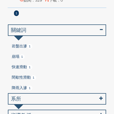
點閱：329
下載：0
1
關鍵詞
岩盤出滲
1
崩塌
1
快速滑動
1
間歇性滑動
1
降雨入滲
1
系所