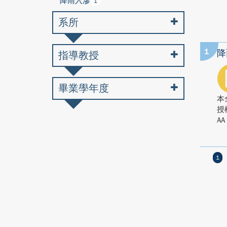
降雨入滲
1
系所
1
降
指導教授
畢業學年度
本
授
AA
1