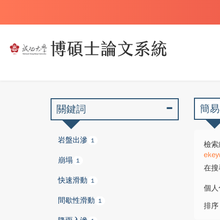
簡易
關鍵詞
岩盤出滲
1
檢索
ekey
崩塌
1
在搜
快速滑動
1
個人
間歇性滑動
1
排序