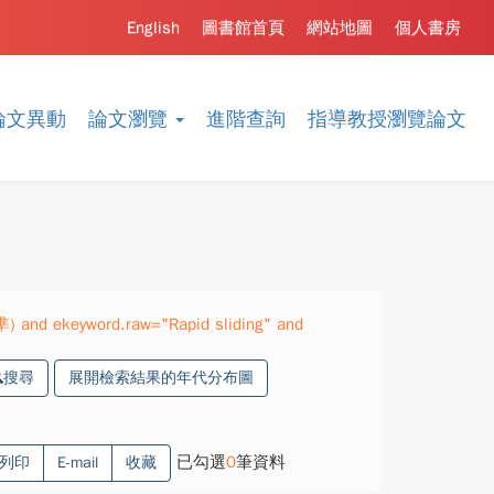
English
圖書館首頁
網站地圖
個人書房
論文異動
論文瀏覽
進階查詢
指導教授瀏覽論文
準) and ekeyword.raw="Rapid sliding" and
搜尋
展開檢索結果的年代分布圖
已勾選
0
筆資料
列印
E-mail
收藏