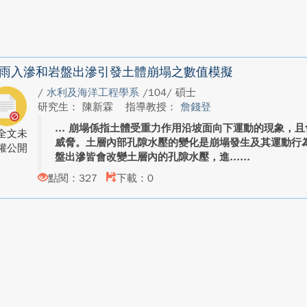
雨入滲和岩盤出滲引發土體崩塌之數值模擬
/
水利及海洋工程學系
/104/ 碩士
研究生： 陳新霖
指導教授：
詹錢登
崩塌係指土體受重力作用沿坡面向下運動的現象，且
全文未
威脅。土層內部孔隙水壓的變化是崩塌發生及其運動行
權公開
盤出滲皆會改變土層內的孔隙水壓，進...
點閱：327
下載：0