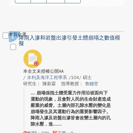
本頁全選
1
降雨入滲和岩盤出滲引發土體崩塌之數值模
擬
本全文未授權公開AA
/
水利及海洋工程學系
/104/ 碩士
研究生： 陳新霖
指導教授：
詹錢登
崩塌係指土體受重力作用沿坡面向下
運動的現象，且會對人民的生命財產造成
嚴重的威脅。土層內部孔隙水壓的變化是
崩塌發生及其運動行為的重要影響因子。
降雨入滲及岩盤出滲皆會改變土層內的孔
隙水壓，進...