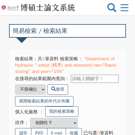
選
單
切
換
簡易檢索 / 檢索結果
檢索結果：共
1
筆資料 檢索策略：
"Department of
Hydraulic ".edept (精準) and ekeyword.raw="Rapid
sliding" and year="104"
在搜尋的結果範圍內查詢：
搜尋
展開檢索結果的年代分布圖
我的檢索策略
個人化服務
：
排序：
已勾選
0
筆資料
儲存
列印
E-mail
收藏