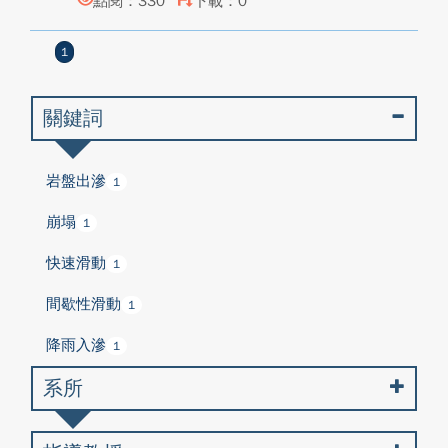
點閱：330
下載：0
1
關鍵詞
岩盤出滲
1
崩塌
1
快速滑動
1
間歇性滑動
1
降雨入滲
1
系所