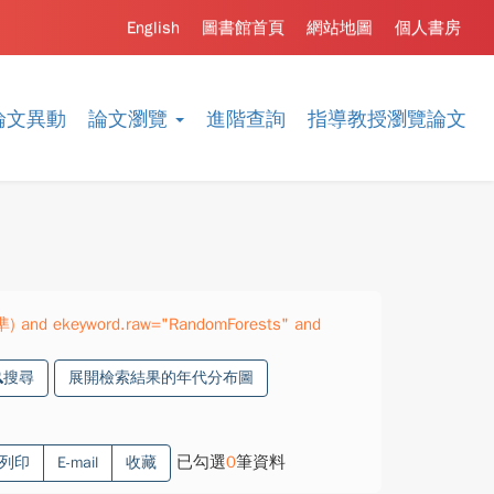
English
圖書館首頁
網站地圖
個人書房
論文異動
論文瀏覽
進階查詢
指導教授瀏覽論文
精準) and ekeyword.raw="RandomForests" and
搜尋
展開檢索結果的年代分布圖
已勾選
0
筆資料
列印
E-mail
收藏