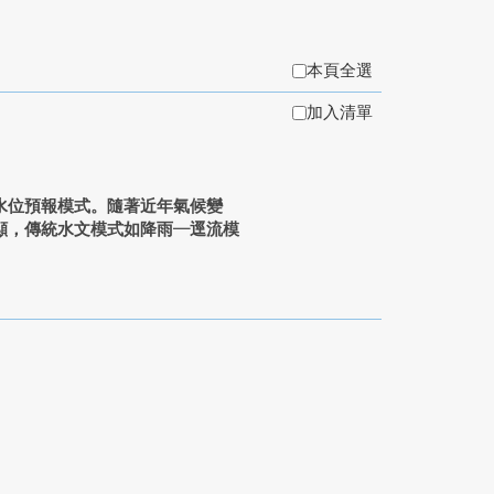
本頁全選
加入清單
水位預報模式。隨著近年氣候變
顯，傳統水文模式如降雨─逕流模