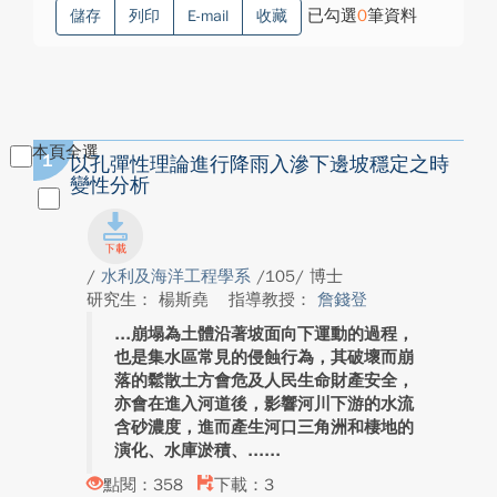
已勾選
0
筆資料
儲存
列印
E-mail
收藏
本頁全選
1
以孔彈性理論進行降雨入滲下邊坡穩定之時
變性分析
/
水利及海洋工程學系
/105/ 博士
研究生： 楊斯堯
指導教授：
詹錢登
崩塌為土體沿著坡面向下運動的過程，
也是集水區常見的侵蝕行為，其破壞而崩
落的鬆散土方會危及人民生命財產安全，
亦會在進入河道後，影響河川下游的水流
含砂濃度，進而產生河口三角洲和棲地的
演化、水庫淤積、...
點閱：358
下載：3