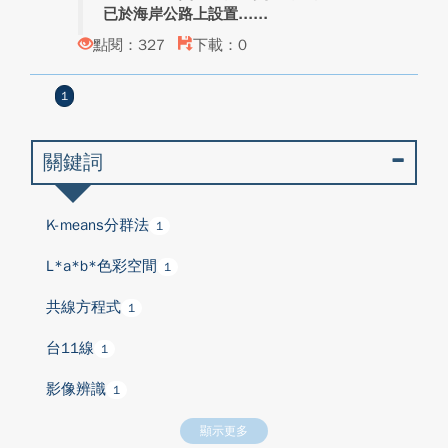
已於海岸公路上設置...
點閱：327
下載：0
1
關鍵詞
K-means分群法
1
L*a*b*色彩空間
1
共線方程式
1
台11線
1
影像辨識
1
顯示更多