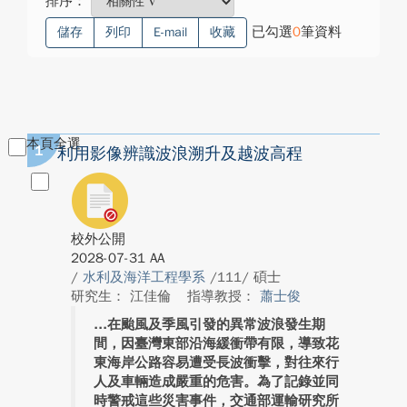
排序：
已勾選
0
筆資料
儲存
列印
E-mail
收藏
本頁全選
1
利用影像辨識波浪溯升及越波高程
校外公開
2028-07-31 AA
/
水利及海洋工程學系
/111/ 碩士
研究生： 江佳倫
指導教授：
蕭士俊
在颱風及季風引發的異常波浪發生期
間，因臺灣東部沿海緩衝帶有限，導致花
東海岸公路容易遭受長波衝擊，對往來行
人及車輛造成嚴重的危害。為了記錄並同
時警戒這些災害事件，交通部運輸研究所