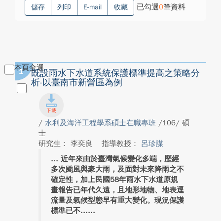
已勾選
0
筆資料
儲存
列印
E-mail
收藏
本頁全選
1
既設雨水下水道系統保護標準提高之策略分
析-以臺南市新營區為例
/
水利及海洋工程學系碩士在職專班
/106/ 碩
士
研究生： 李奕良
指導教授：
呂珍謀
近年來由於臺灣氣候變化多端，歷經
多次颱風與豪大雨，及面對未來降雨之不
確定性，加上民國58年雨水下水道原規
畫報告已年代久遠，且地形地物、地表逕
流量及氣候型態早有重大變化。現況保護
標準已不...