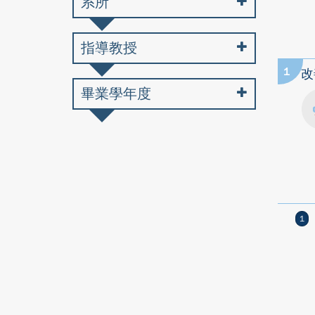
系所
指導教授
1
改
畢業學年度
1