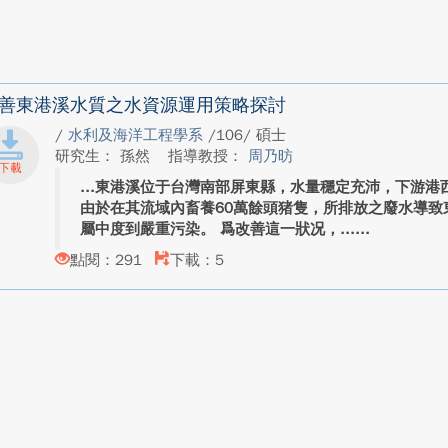
善東港溪水質之水資源運用策略探討
/
水利及海洋工程學系
/106/ 碩士
研究生： 孫然
指導教授：
周乃昉
東港溪位于台灣南部屏東縣，水量穩定充沛，下游港
由於在其流域內畜養60萬餘頭猪隻，所排放之廢水導致
屬中度到嚴重污染。 爲改善這一狀况，...
點閱：291
下載：5