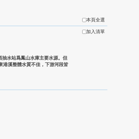
本頁全選
加入清單
西抽水站爲鳳山水庫主要水源。但
東港溪整體水質不佳，下游河段皆