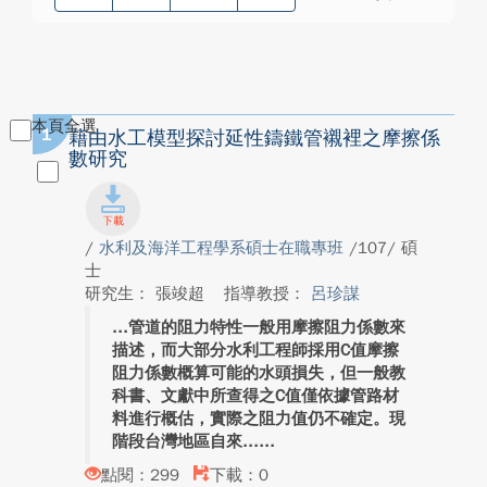
本頁全選
1
藉由水工模型探討延性鑄鐵管襯裡之摩擦係
數研究
/
水利及海洋工程學系碩士在職專班
/107/ 碩
士
研究生： 張竣超
指導教授：
呂珍謀
管道的阻力特性一般用摩擦阻力係數來
描述，而大部分水利工程師採用C值摩擦
阻力係數概算可能的水頭損失，但一般教
科書、文獻中所查得之C值僅依據管路材
料進行概估，實際之阻力值仍不確定。現
階段台灣地區自來...
點閱：299
下載：0