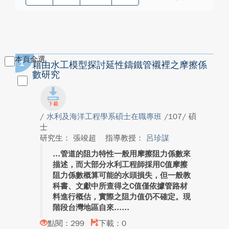
本頁全選
1
藉由水工模型探討延性鑄鐵管襯裡之摩擦係
數研究
/
水利及海洋工程學系碩士在職專班
/107/ 碩
士
研究生： 張竣超
指導教授：
呂珍謀
管道的阻力特性一般用摩擦阻力係數來
描述，而大部分水利工程師採用C值摩擦
阻力係數概算可能的水頭損失，但一般教
科書、文獻中所查得之C值僅依據管路材
料進行概估，實際之阻力值仍不確定。現
階段台灣地區自來...
點閱：299
下載：0