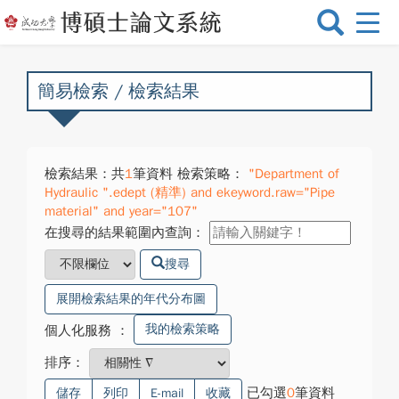
選
單
切
換
簡易檢索 / 檢索結果
檢索結果：共
1
筆資料 檢索策略：
"Department of
Hydraulic ".edept (精準) and ekeyword.raw="Pipe
material" and year="107"
在搜尋的結果範圍內查詢：
搜尋
展開檢索結果的年代分布圖
我的檢索策略
個人化服務
：
排序：
已勾選
0
筆資料
儲存
列印
E-mail
收藏