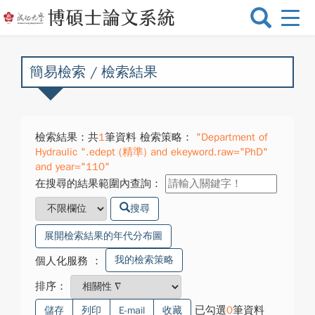
選
單
切
換
簡易檢索 / 檢索結果
檢索結果：共
1
筆資料 檢索策略：
"Department of
Hydraulic ".edept (精準) and ekeyword.raw="PhD"
and year="110"
在搜尋的結果範圍內查詢：
搜尋
展開檢索結果的年代分布圖
我的檢索策略
個人化服務
：
排序：
已勾選
0
筆資料
儲存
列印
E-mail
收藏