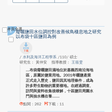
本頁全選
1
廢曬鹽田水位調控對改善候鳥棲息地之研究
以布袋十區鹽田為例
/
水利及海洋工程學系
/110/ 碩士
研究生： 黃仲安
指導教授：
王筱雯
布袋廢曬鹽田濕地位於嘉義西南沿海地
區，原屬於鹽業用地。2001年曬鹽產業
正式走入歷史，鹽田因其地理條件，成為
許多野生動物的重要棲地。在經過調查、
訪問與資料收集後瞭解，十區鹽田周圍水
門與抽水機在養...
點閱：262
下載：11