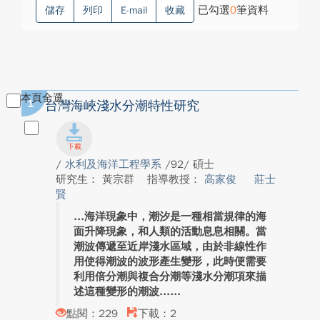
已勾選
0
筆資料
儲存
列印
E-mail
收藏
本頁全選
1
台灣海峽淺水分潮特性研究
/
水利及海洋工程學系
/92/ 碩士
研究生： 黃宗群
指導教授：
高家俊
莊士
賢
海洋現象中，潮汐是一種相當規律的海
面升降現象，和人類的活動息息相關。當
潮波傳遞至近岸淺水區域，由於非線性作
用使得潮波的波形產生變形，此時便需要
利用倍分潮與複合分潮等淺水分潮項來描
述這種變形的潮波...
點閱：229
下載：2