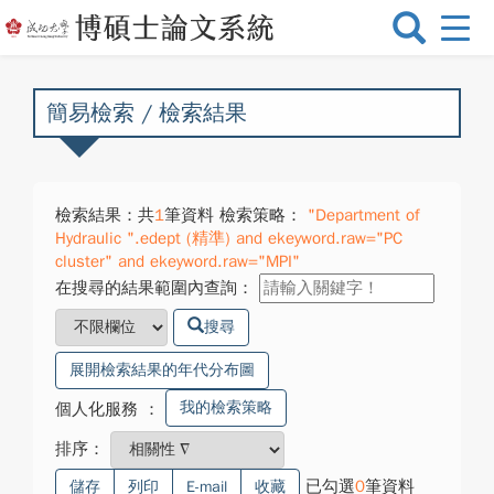
選
單
切
換
簡易檢索 / 檢索結果
檢索結果：共
1
筆資料 檢索策略：
"Department of
Hydraulic ".edept (精準) and ekeyword.raw="PC
cluster" and ekeyword.raw="MPI"
在搜尋的結果範圍內查詢：
搜尋
展開檢索結果的年代分布圖
我的檢索策略
個人化服務
：
排序：
已勾選
0
筆資料
儲存
列印
E-mail
收藏