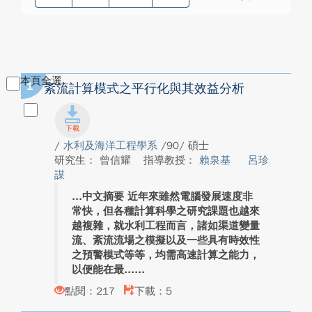
本頁全選
1
紊流計算模式之平行化與其效益分析
/
水利及海洋工程學系
/90/ 碩士
研究生： 曾信耀
指導教授：
賴泉基
呂珍
謀
中文摘要 近年來雖然電腦發展速度非
常快，但各種計算科學之研究課題也越來
越複雜，就水利工程而言，諸如渠道變量
流、紊流流場之模擬以及一些具有時效性
之預警模式等等，均需高速計算之能力，
以便能在最...
點閱：217
下載：5