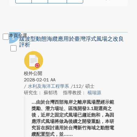
本頁全選
1
緩波型動態海纜應用於臺灣浮式風場之改良
評析
校外公開
2028-02-01 AA
/
水利及海洋工程學系
/112/ 碩士
研究生： 蘇郁琇
指導教授：
楊瑞源
由於台灣西部海岸之離岸風場歷經示範
獎勵、潛力場址、區塊開發3.1期選商之
後，近岸之固定式風場已趨近飽和，為因
應浮式風場將做為後續之開發重點，本研
究旨在探討適用於台灣新竹海域之動態電
纜配置型式，並...