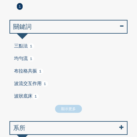
1
關鍵詞
三點法
1
均勻流
1
布拉格共振
1
波流交互作用
1
波狀底床
1
顯示更多
系所