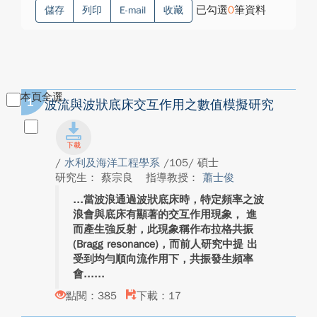
已勾選
0
筆資料
儲存
列印
E-mail
收藏
本頁全選
1
波流與波狀底床交互作用之數值模擬研究
/
水利及海洋工程學系
/105/ 碩士
研究生： 蔡宗良
指導教授：
蕭士俊
當波浪通過波狀底床時，特定頻率之波
浪會與底床有顯著的交互作用現象， 進
而產生強反射，此現象稱作布拉格共振
(Bragg resonance)，而前人研究中提 出
受到均勻順向流作用下，共振發生頻率
會...
點閱：385
下載：17