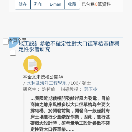
已勾選
0
筆資料
儲存
列印
E-mail
收藏
本頁全選
1
地工設計參數不確定性對大口徑單樁基礎穩
定性影響研究
本全文未授權公開AA
/
水利及海洋工程學系
/106/ 碩士
研究生： 許哲維
指導教授：
郭玉樹
我國近期積極開發離岸風力發電，目前
商轉之離岸風機多以大口徑單樁為主要支
撐結構。於開發前期，開發商一般僅對海
床土壤進行少量鑽探作業，因此，進行基
礎概念設計時，須考量地工設計參數不確
定性對大口徑單樁...