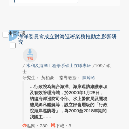
本頁全選
1
海洋委員會成立對海巡署業務推動之影響研
究
/
水利及海洋工程學系碩士在職專班
/109/ 碩
士
研究生： 黃柏豪
指導教授：
陳璋玲
行政院為統合海洋、海岸巡防維護事項
及有效管理海域，於2000年1月28日，
納編海岸巡防司令部、水上警察局及關稅
總局緝私艦艇等，設立部會層級的「行政
院海岸巡防署」，為2000至2018年期間
我國主...
點閱：230
下載：3