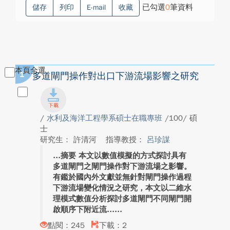
已勾選
0
筆資料
儲存
列印
E-mail
收藏
本頁全選
1
多道閘門操作對出口下游流場影響之研究
/
水利及海洋工程學系碩士在職專班
/100/ 碩
士
研究生： 許清河
指導教授：
呂珍謀
摘要 本文以數值模擬的方式探討具有
多道閘門之閘門操作對下游流場之影響。
有鑑於國內外文獻並無針對閘門操作過程
下游流場變化情況之研究，本文以二維水
理模式數值分析探討多道閘門不同閘門開
啟順序下附近流...
點閱：245
下載：2