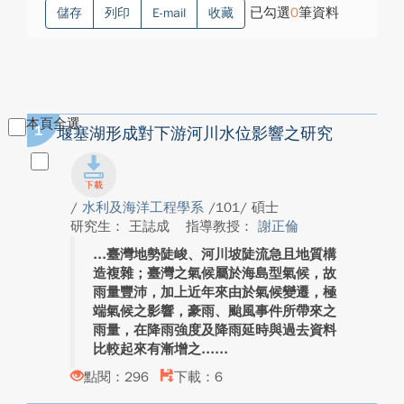
已勾選
0
筆資料
儲存
列印
E-mail
收藏
本頁全選
1
堰塞湖形成對下游河川水位影響之研究
/
水利及海洋工程學系
/101/ 碩士
研究生： 王誌成
指導教授：
謝正倫
臺灣地勢陡峻、河川坡陡流急且地質構
造複雜；臺灣之氣候屬於海島型氣候，故
雨量豐沛，加上近年來由於氣候變遷，極
端氣候之影響，豪雨、颱風事件所帶來之
雨量，在降雨強度及降雨延時與過去資料
比較起來有漸增之...
點閱：296
下載：6