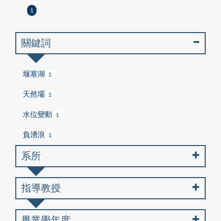
1
關鍵詞
堰塞湖
1
天然壩
1
水位變動
1
負湧浪
1
系所
指導教授
畢業學年度