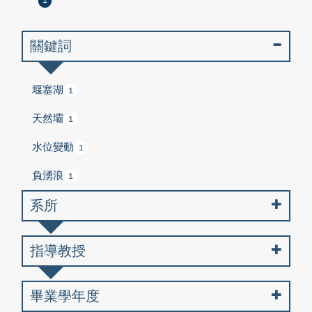
1
關鍵詞
堰塞湖
1
天然壩
1
水位變動
1
負湧浪
1
系所
指導教授
畢業學年度