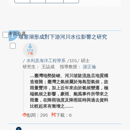
本頁全選
1
堰塞湖形成對下游河川水位影響之研究
/
水利及海洋工程學系
/101/ 碩士
研究生： 王誌成
指導教授：
謝正倫
臺灣地勢陡峻、河川坡陡流急且地質構
造複雜；臺灣之氣候屬於海島型氣候，故
雨量豐沛，加上近年來由於氣候變遷，極
端氣候之影響，豪雨、颱風事件所帶來之
雨量，在降雨強度及降雨延時與過去資料
比較起來有漸增之...
點閱：295
下載：6