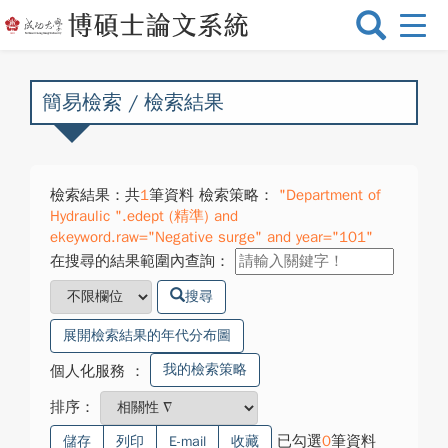
選
單
切
換
簡易檢索 / 檢索結果
檢索結果：共
1
筆資料 檢索策略：
"Department of
Hydraulic ".edept (精準) and
ekeyword.raw="Negative surge" and year="101"
在搜尋的結果範圍內查詢：
搜尋
展開檢索結果的年代分布圖
我的檢索策略
個人化服務
：
排序：
已勾選
0
筆資料
儲存
列印
E-mail
收藏