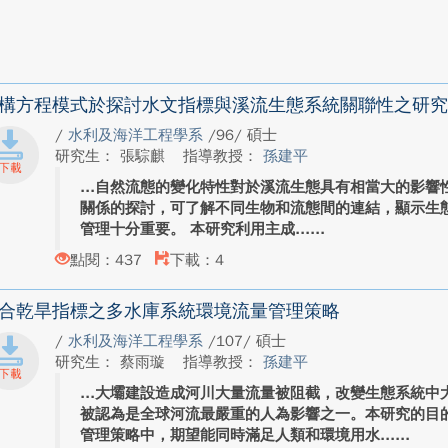
構方程模式於探討水文指標與溪流生態系統關聯性之研究
/
水利及海洋工程學系
/96/ 碩士
研究生： 張騌麒
指導教授：
孫建平
自然流態的變化特性對於溪流生態具有相當大的影響
關係的探討，可了解不同生物和流態間的連結，顯示生
管理十分重要。 本研究利用主成...
點閱：437
下載：4
合乾旱指標之多水庫系統環境流量管理策略
/
水利及海洋工程學系
/107/ 碩士
研究生： 蔡雨璇
指導教授：
孫建平
大壩建設造成河川大量流量被阻截，改變生態系統中
被認為是全球河流最嚴重的人為影響之一。本研究的目
管理策略中，期望能同時滿足人類和環境用水...