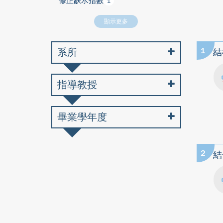
修正缺水指數
1
顯示更多
系所
1
結
指導教授
畢業學年度
2
結