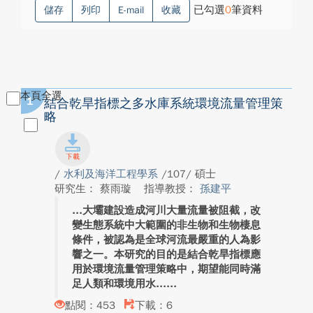
已勾選
0
筆資料
儲存
列印
E-mail
收藏
本頁全選
1
結合乾旱指標之多水庫系統環境流量管理策
略
/
水利及海洋工程學系
/107/ 碩士
研究生： 蔡雨璇
指導教授：
孫建平
大壩建設造成河川大量流量被阻截，改
變生態系統中大範圍的非生物和生物棲息
條件，被認為是全球河流最嚴重的人為影
響之一。本研究的目的是結合乾旱指標應
用於環境流量管理策略中，期望能同時滿
足人類和環境用水...
點閱：453
下載：6