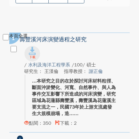
本頁全選
1
壽豐溪河床演變過程之研究
/
水利及海洋工程學系
/100/ 碩士
研究生： 王漢倫
指導教授：
謝正倫
本研究之目的在於探討河床材料粒徑、
斷面沖淤變化、河寬、自然事件、與人為
事件交互影響下所造成的河床演變，研究
區域為花蓮縣壽豐溪，壽豐溪為花蓮溪主
要支流之一，民國73年於上游支流處發
生大規模崩塌，造...
點閱：350
下載：2