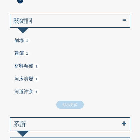
1
關鍵詞
崩塌
1
建壩
1
材料粒徑
1
河床演變
1
河道沖淤
1
顯示更多
系所