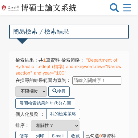
選
單
切
換
簡易檢索 / 檢索結果
檢索結果：共
1
筆資料 檢索策略：
"Department of
Hydraulic ".edept (精準) and ekeyword.raw="Narrow
section" and year="100"
在搜尋的結果範圍內查詢：
搜尋
展開檢索結果的年代分布圖
我的檢索策略
個人化服務
：
排序：
已勾選
0
筆資料
儲存
列印
E-mail
收藏