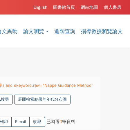
English
圖書館首頁
網站地圖
個人書房
論文異動
論文瀏覽
進階查詢
指導教授瀏覽論文
精準) and ekeyword.raw="Nappe Guidance Method"
搜尋
展開檢索結果的年代分布圖
已勾選
0
筆資料
列印
E-mail
收藏