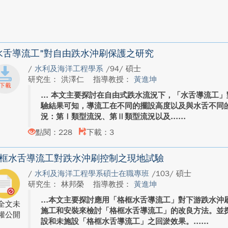
水舌導流工"對自由跌水沖刷保護之研究
/
水利及海洋工程學系
/94/ 碩士
研究生： 洪澤仁
指導教授：
黃進坤
本文主要探討在自由式跌水流況下，「水舌導流工」
驗結果可知，導流工在不同的擺設高度以及與水舌不同
況：第Ⅰ類型流況、第Ⅱ類型流況以及...
點閱：228
下載：3
框水舌導流工對跌水沖刷控制之現地試驗
/
水利及海洋工程學系碩士在職專班
/103/ 碩士
研究生： 林邦榮
指導教授：
黃進坤
本文主要探討應用「格框水舌導流工」對下游跌水沖
全文未
施工和安裝來檢討「格框水舌導流工」的改良方法。並
權公開
設和未施設「格框水舌導流工」之回淤效果。...