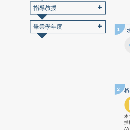
指導教授
畢業學年度
1
"
2
格
本
授
AA