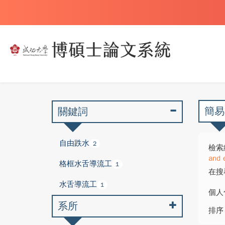
簡易
關鍵詞
自由跌水
2
檢索
and 
格框水舌導流工
1
在搜
水舌導流工
1
個人
系所
排序