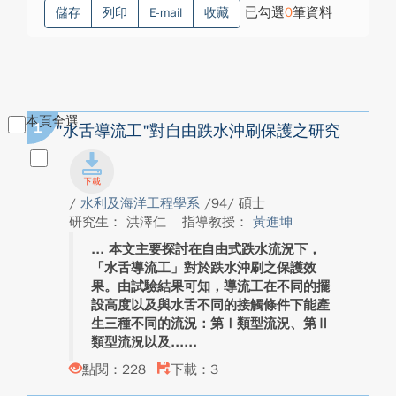
已勾選
0
筆資料
儲存
列印
E-mail
收藏
本頁全選
1
"水舌導流工"對自由跌水沖刷保護之研究
/
水利及海洋工程學系
/94/ 碩士
研究生： 洪澤仁
指導教授：
黃進坤
本文主要探討在自由式跌水流況下，
「水舌導流工」對於跌水沖刷之保護效
果。由試驗結果可知，導流工在不同的擺
設高度以及與水舌不同的接觸條件下能產
生三種不同的流況：第Ⅰ類型流況、第Ⅱ
類型流況以及...
點閱：228
下載：3