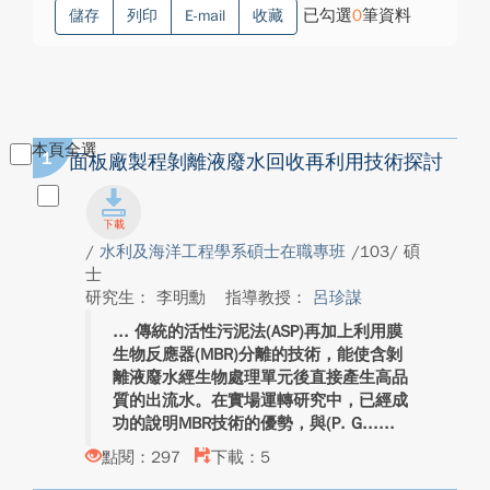
已勾選
0
筆資料
儲存
列印
E-mail
收藏
本頁全選
1
面板廠製程剝離液廢水回收再利用技術探討
/
水利及海洋工程學系碩士在職專班
/103/ 碩
士
研究生： 李明勳
指導教授：
呂珍謀
傳統的活性污泥法(ASP)再加上利用膜
生物反應器(MBR)分離的技術，能使含剝
離液廢水經生物處理單元後直接產生高品
質的出流水。在實場運轉研究中，已經成
功的說明MBR技術的優勢，與(P. G...
點閱：297
下載：5