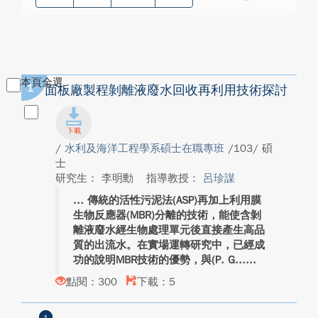
本頁全選
1
面板廠製程剝離液廢水回收再利用技術探討
/
水利及海洋工程學系碩士在職專班
/103/ 碩
士
研究生： 李明勳
指導教授：
呂珍謀
傳統的活性污泥法(ASP)再加上利用膜
生物反應器(MBR)分離的技術，能使含剝
離液廢水經生物處理單元後直接產生高品
質的出流水。在實場運轉研究中，已經成
功的說明MBR技術的優勢，與(P. G...
點閱：300
下載：5