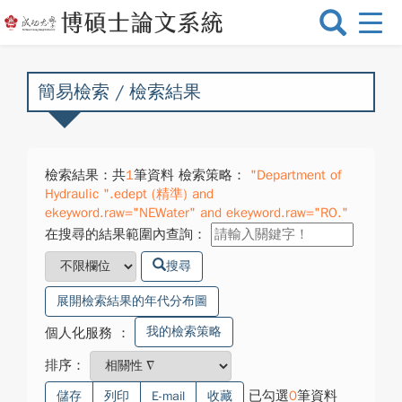
選
單
切
換
簡易檢索 / 檢索結果
檢索結果：共
1
筆資料 檢索策略：
"Department of
Hydraulic ".edept (精準) and
ekeyword.raw="NEWater" and ekeyword.raw="RO."
在搜尋的結果範圍內查詢：
搜尋
展開檢索結果的年代分布圖
我的檢索策略
個人化服務
：
排序：
已勾選
0
筆資料
儲存
列印
E-mail
收藏