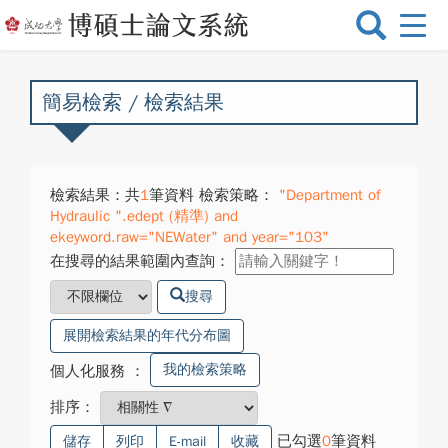
選
單
切
換
簡易檢索 / 檢索結果
檢索結果：共
1
筆資料 檢索策略：
"Department of
Hydraulic ".edept (精準) and
ekeyword.raw="NEWater" and year="103"
在搜尋的結果範圍內查詢：
搜尋
展開檢索結果的年代分布圖
我的檢索策略
個人化服務
：
排序：
已勾選
0
筆資料
儲存
列印
E-mail
收藏