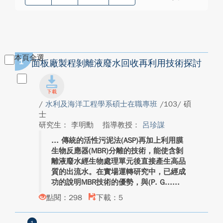
本頁全選
1
面板廠製程剝離液廢水回收再利用技術探討
/
水利及海洋工程學系碩士在職專班
/103/ 碩
士
研究生： 李明勳
指導教授：
呂珍謀
傳統的活性污泥法(ASP)再加上利用膜
生物反應器(MBR)分離的技術，能使含剝
離液廢水經生物處理單元後直接產生高品
質的出流水。在實場運轉研究中，已經成
功的說明MBR技術的優勢，與(P. G...
點閱：298
下載：5