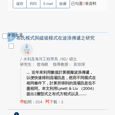
已勾選
0
筆資料
儲存
列印
E-mail
收藏
本頁全選
1
布氏模式與緩坡模式在波浪傳遞之研究
/
水利及海洋工程學系
/92/ 碩士
研究生： 曾鴻棋
指導教授：
黃煌煇
近年來利用數值計算模擬波浪傳遞，
以便快速得到流場訊息，然而不同模式在
相同條件下，計算所得到的流場訊息也不
盡相同。本文利用Lynett & Liu （2004）
提出2層型式之布式方程式以及...
點閱：214
下載：1