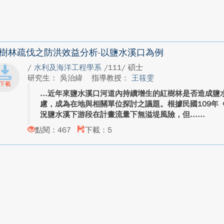
樹林疏伐之防洪效益分析-以鹽水溪口為例
/
水利及海洋工程學系
/111/ 碩士
研究生： 吳治緯
指導教授：
王筱雯
近年來鹽水溪口河道內持續增生的紅樹林是否造成鹽
慮，成為在地與相關單位探討之議題。根據民國109年
況鹽水溪下游段在計畫流量下無溢堤風險，但...
點閱：467
下載：5