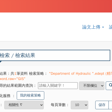
論文上傳
檢索 / 檢索結果
結果：共
1
筆資料 檢索策略：
"Department of Hydraulic ".edept (
word.raw="GIS"
尋的結果範圍內查詢：
我的檢索策略
化服務
：
：
每頁筆數：
儲存