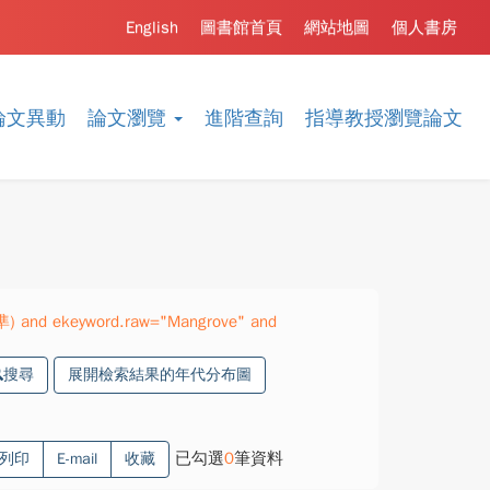
English
圖書館首頁
網站地圖
個人書房
論文異動
論文瀏覽
進階查詢
指導教授瀏覽論文
精準) and ekeyword.raw="Mangrove" and
搜尋
展開檢索結果的年代分布圖
已勾選
0
筆資料
列印
E-mail
收藏