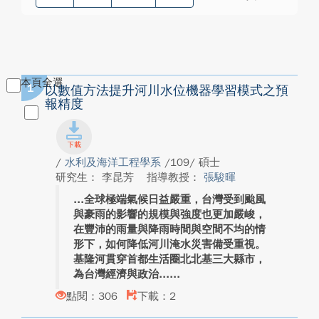
本頁全選
1
以數值方法提升河川水位機器學習模式之預
報精度
/
水利及海洋工程學系
/109/ 碩士
研究生： 李昆芳
指導教授：
張駿暉
全球極端氣候日益嚴重，台灣受到颱風
與豪雨的影響的規模與強度也更加嚴峻，
在豐沛的雨量與降雨時間與空間不均的情
形下，如何降低河川淹水災害備受重視。
基隆河貫穿首都生活圈北北基三大縣市，
為台灣經濟與政治...
點閱：306
下載：2