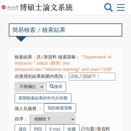
選
單
切
換
簡易檢索 / 檢索結果
檢索結果：共
1
筆資料 檢索策略：
"Department of
Hydraulic ".edept (精準) and
ekeyword.raw="Machine learning" and year="109"
在搜尋的結果範圍內查詢：
搜尋
展開檢索結果的年代分布圖
我的檢索策略
個人化服務
：
排序：
已勾選
0
筆資料
儲存
列印
E-mail
收藏