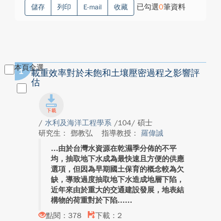
已勾選
0
筆資料
儲存
列印
E-mail
收藏
本頁全選
1
載重效率對於未飽和土壤壓密過程之影響評
估
/
水利及海洋工程學系
/104/ 碩士
研究生： 鄧教弘
指導教授：
羅偉誠
由於台灣水資源在乾濕季分佈的不平
均，抽取地下水成為最快速且方便的供應
選項，但因為早期國土保育的概念較為欠
缺，導致過度抽取地下水造成地層下陷，
近年來由於重大的交通建設發展，地表結
構物的荷重對於下陷...
點閱：378
下載：2