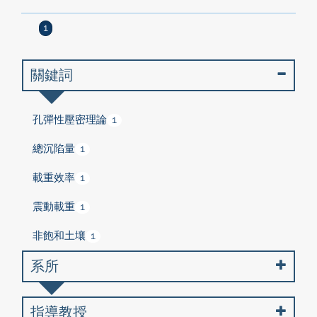
1
關鍵詞
孔彈性壓密理論
1
總沉陷量
1
載重效率
1
震動載重
1
非飽和土壤
1
系所
指導教授