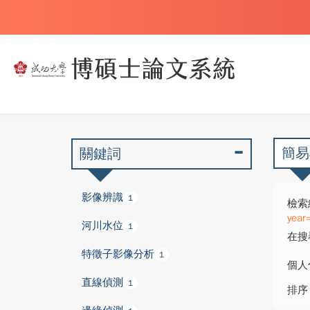
簡易
關鍵詞
影像辨識
1
檢索
year
河川水位
1
在搜
特徵子影像分析
1
個人
直線偵測
1
排序