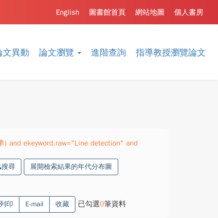
English
圖書館首頁
網站地圖
個人書房
論文異動
論文瀏覽
進階查詢
指導教授瀏覽論文
準) and ekeyword.raw="Line detection" and
搜尋
展開檢索結果的年代分布圖
已勾選
0
筆資料
列印
E-mail
收藏