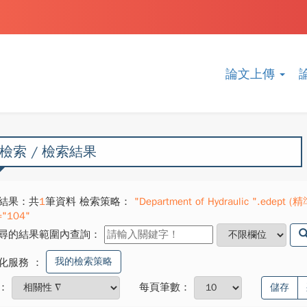
論文上傳
檢索 / 檢索結果
結果：共
1
筆資料 檢索策略：
"Department of Hydraulic ".edept (精
="104"
尋的結果範圍內查詢：
我的檢索策略
化服務
：
：
每頁筆數：
儲存