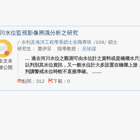
川水位監視影像辨識分析之研究
/
水利及海洋工程學系碩士在職專班
/104/ 碩士
研究生： 蕭伊呈
指導教授：
呂珍謀
過去河川水位之觀測可由水位計之資料或是橋樑水尺
全文未
以判別其水位資訊，又一般水位計大多設置在橋樑上游
權公開
判讀警戒水位時較不直接準確。 ...
點閱：312
下載：0