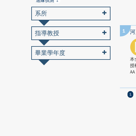
邊緣偵測
1
系所
1
河
指導教授
畢業學年度
本
授
AA
1