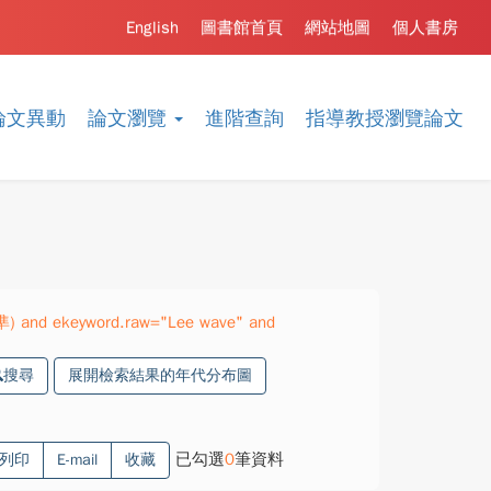
English
圖書館首頁
網站地圖
個人書房
論文異動
論文瀏覽
進階查詢
指導教授瀏覽論文
精準) and ekeyword.raw="Lee wave" and
搜尋
展開檢索結果的年代分布圖
已勾選
0
筆資料
列印
E-mail
收藏