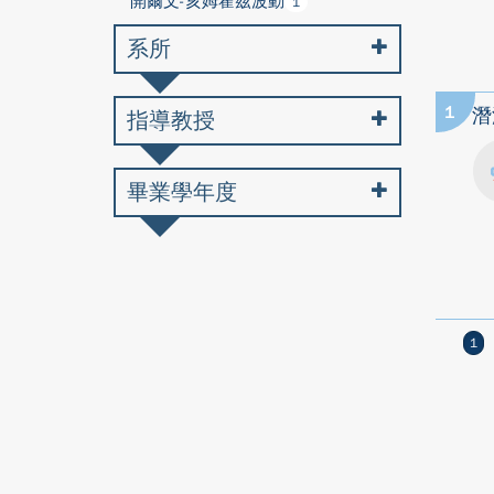
開爾文-亥姆霍茲波動
1
系所
1
潛
指導教授
畢業學年度
1